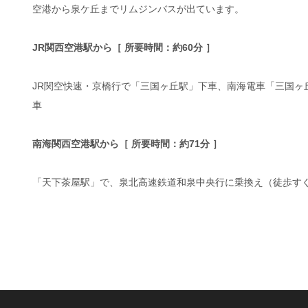
空港から泉ケ丘までリムジンバスが出ています。
JR関西空港駅から［ 所要時間：約60分 ］
JR関空快速・京橋行で「三国ヶ丘駅」下車、南海電車「三国ヶ
車
南海関西空港駅から［ 所要時間：約71分 ］
「天下茶屋駅」で、泉北高速鉄道和泉中央行に乗換え（徒歩す