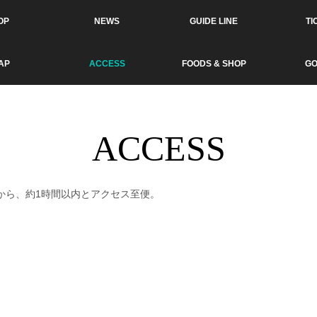
OP
NEWS
GUIDE LINE
TI
AP
ACCESS
FOODS & SHOP
G
ACCESS
から、約1時間以内とアクセス至便。