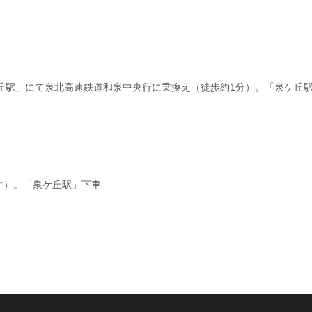
丘駅」にて泉北高速鉄道和泉中央行に乗換え（徒歩約1分）。「泉ケ丘駅
ぐ）。「泉ケ丘駅」下車