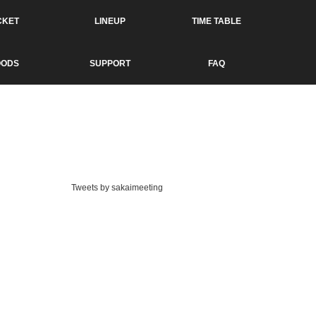
CKET
LINEUP
TIME TABLE
OODS
SUPPORT
FAQ
Tweets by sakaimeeting