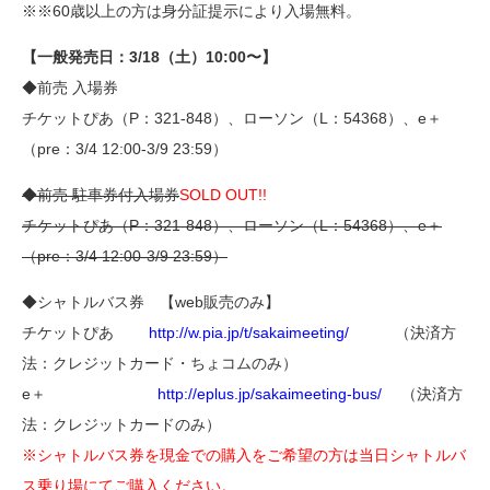
※※60歳以上の方は身分証提示により入場無料。
【一般発売日：3/18（土）10:00〜】
◆前売 入場券
チケットぴあ（P：321-848）、ローソン（L：54368）、e＋
（pre：3/4 12:00-3/9 23:59）
◆前売 駐車券付入場券
SOLD OUT!!
チケットぴあ（P：321-848）、ローソン（L：54368）、e＋
（pre：3/4 12:00-3/9 23:59）
◆シャトルバス券 【web販売のみ】
チケットぴあ
http://w.pia.jp/t/sakaimeeting/
（決済方
法：クレジットカード・ちょコムのみ）
e＋
http://eplus.jp/sakaimeeting-bus/
（決済方
法：クレジットカードのみ）
※シャトルバス券を現金での購入をご希望の方は当日シャトルバ
ス乗り場にてご購入ください。