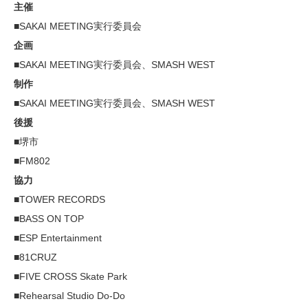
主催
■SAKAI MEETING実行委員会
企画
■SAKAI MEETING実行委員会、SMASH WEST
制作
■SAKAI MEETING実行委員会、SMASH WEST
後援
■堺市
■FM802
協力
■TOWER RECORDS
■BASS ON TOP
■ESP Entertainment
■81CRUZ
■FIVE CROSS Skate Park
■Rehearsal Studio Do-Do