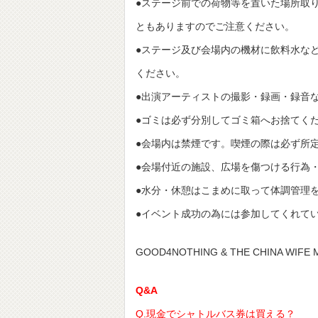
●ステージ前での荷物等を置いた場所取
ともありますのでご注意ください。
●ステージ及び会場内の機材に飲料水な
ください。
●出演アーティストの撮影・録画・録音
●ゴミは必ず分別してゴミ箱へお捨てく
●会場内は禁煙です。喫煙の際は必ず所
●会場付近の施設、広場を傷つける行為
●水分・休憩はこまめに取って体調管理
●イベント成功の為には参加してくれて
GOOD4NOTHING & THE CHINA WIFE
Q&A
Q.現金でシャトルバス券は買える？