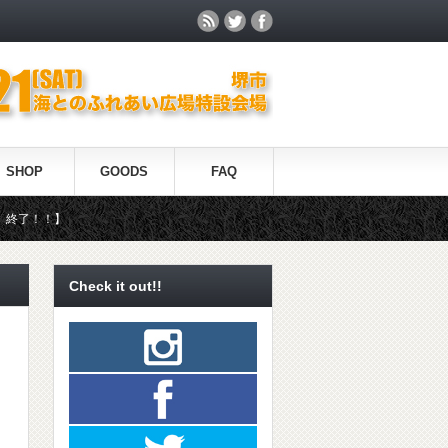
SHOP
GOODS
FAQ
！】
Check it out!!