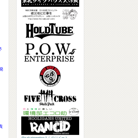
さ
発
責
@sakaimeetingさんのツイート